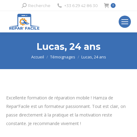
Recherche
Recherche
+33 6 29 42 86 30
0
:
Lucas, 24 ans
Vous êtes ici :
Accueil
Témoignages
Lucas, 24 ans
Excellente formation de réparation mobile ! Hamza de
Repar’Facile est un formateur passionnant. Tout est clair, on
passe directement à la pratique et la motivation reste
constante. Je recommande vivement !