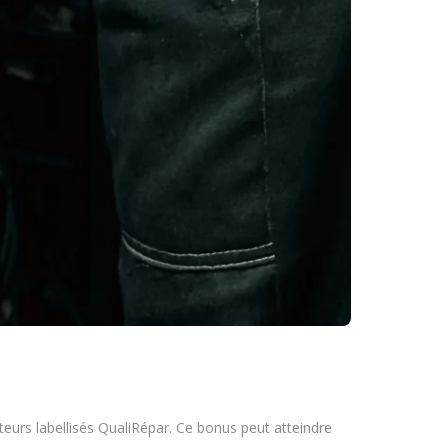
teurs labellisés QualiRépar. Ce bonus peut atteindre