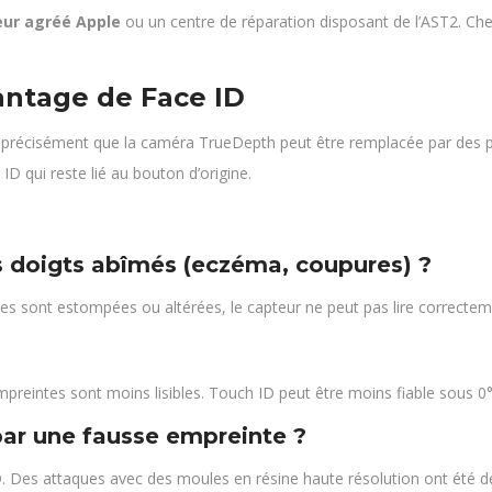
eur agréé Apple
ou un centre de réparation disposant de l’AST2. Ch
vantage de Face ID
st précisément que la caméra TrueDepth peut être remplacée par des p
ID qui reste lié au bouton d’origine.
s doigts abîmés (eczéma, coupures) ?
ntes sont estompées ou altérées, le capteur ne peut pas lire correctem
empreintes sont moins lisibles. Touch ID peut être moins fiable sous 0
par une fausse empreinte ?
Des attaques avec des moules en résine haute résolution ont été dé