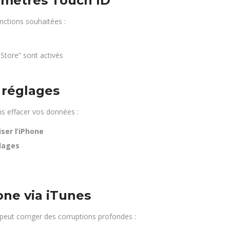
aramètres Touch ID
nctions souhaitées :
 Store” sont activés
s réglages
s effacer vos données :
ser l’iPhone
glages
hone via iTunes
 peut corriger des corruptions profondes :