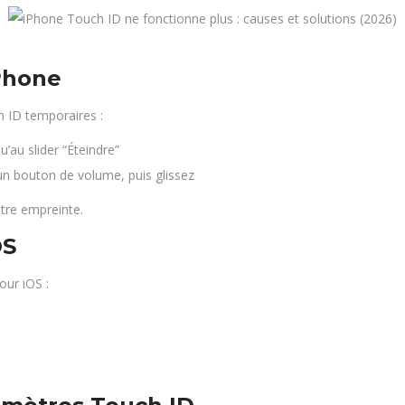
iPhone
 ID temporaires :
’au slider “Éteindre”
un bouton de volume, puis glissez
tre empreinte.
OS
our iOS :