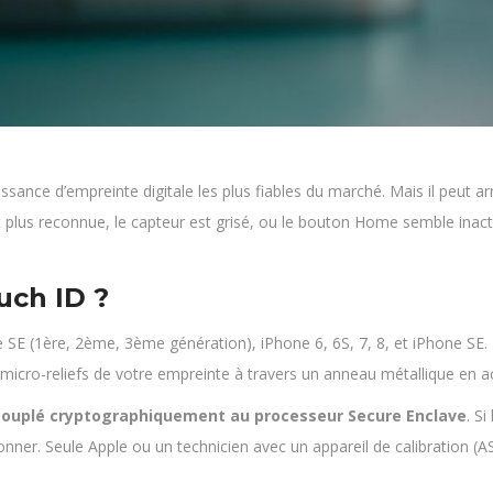
sance d’empreinte digitale les plus fiables du marché. Mais il peut ar
t plus reconnue, le capteur est grisé, ou le bouton Home semble inact
uch ID ?
E (1ère, 2ème, 3ème génération), iPhone 6, 6S, 7, 8, et iPhone SE. D
es micro-reliefs de votre empreinte à travers un anneau métallique en a
couplé cryptographiquement au processeur Secure Enclave
. S
onner. Seule Apple ou un technicien avec un appareil de calibration