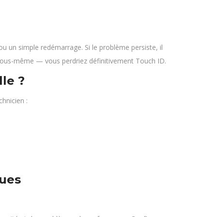
 un simple redémarrage. Si le problème persiste, il
e vous-même — vous perdriez définitivement Touch ID.
le ?
chnicien :
ques