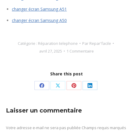
changer écran Samsung A51
changer écran Samsung A50
Catégorie :
Réparation telephone
Par
Repar'facile
avril 27, 2025
1 Commentaire
Share this post
Partager
Partager
Partager
Partager
sur
sur
sur
sur
Facebook
X
Pinterest
LinkedIn
Laisser un commentaire
Votre adresse e-mail ne sera pas publiée Champs requis marqués