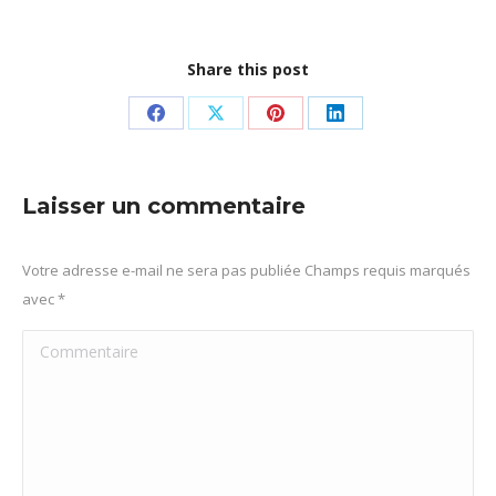
Share this post
Partager
Partager
Partager
Partager
sur
sur
sur
sur
Facebook
X
Pinterest
LinkedIn
Laisser un commentaire
Votre adresse e-mail ne sera pas publiée Champs requis marqués
avec
*
Commentaire