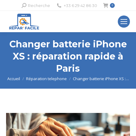
Recherche
Recherche
+33 6 29 42 86 30
0
:
Changer batterie iPhone
XS : réparation rapide à
Paris
Vous êtes ici :
Accueil
Réparation telephone
Changer batterie iPhone XS :…