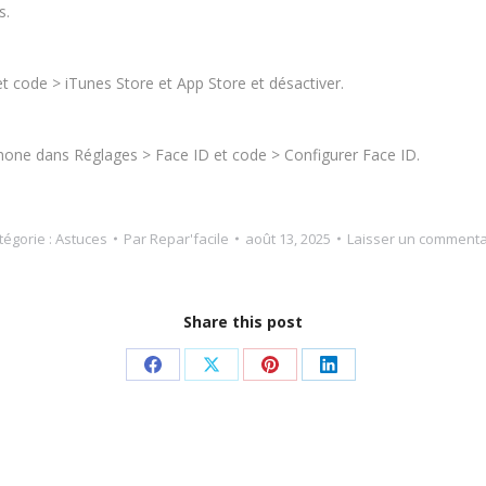
s.
 et code > iTunes Store et App Store et désactiver.
iPhone dans Réglages > Face ID et code > Configurer Face ID.
tégorie :
Astuces
Par
Repar'facile
août 13, 2025
Laisser un commenta
Share this post
Partager
Partager
Partager
Partager
sur
sur
sur
sur
Facebook
X
Pinterest
LinkedIn