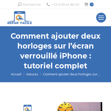
Recherche
Recherche
+33 6 29 42 86 30
0
:
Comment ajouter deux
horloges sur l’écran
verrouillé iPhone :
tutoriel complet
Vous êtes ici :
Accueil
Astuces
Comment ajouter deux horloges sur…