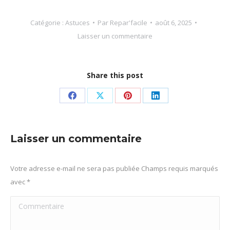
Catégorie :
Astuces
Par
Repar'facile
août 6, 2025
Laisser un commentaire
Share this post
Partager
Partager
Partager
Partager
sur
sur
sur
sur
Facebook
X
Pinterest
LinkedIn
Laisser un commentaire
Votre adresse e-mail ne sera pas publiée Champs requis marqués
avec
*
Commentaire