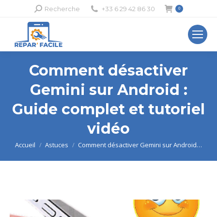
Recherche
Recherche
+33 6 29 42 86 30
0
:
Comment désactiver
Gemini sur Android :
Guide complet et tutoriel
vidéo
Vous êtes ici :
Accueil
Astuces
Comment désactiver Gemini sur Android…