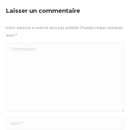
Facebook
X
Pinterest
LinkedIn
Laisser un commentaire
Votre adresse e-mail ne sera pas publiée Champs requis marqués
avec
*
Commentaire
Nom *