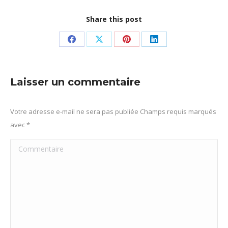
Share this post
Partager
Partager
Partager
Partager
sur
sur
sur
sur
Facebook
X
Pinterest
LinkedIn
Laisser un commentaire
Votre adresse e-mail ne sera pas publiée Champs requis marqués
avec
*
Commentaire