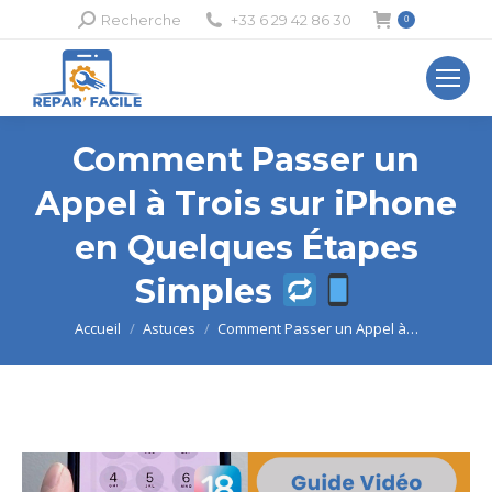
Recherche
Recherche
+33 6 29 42 86 30
0
:
Comment Passer un
Appel à Trois sur iPhone
en Quelques Étapes
Simples
Vous êtes ici :
Accueil
Astuces
Comment Passer un Appel à…