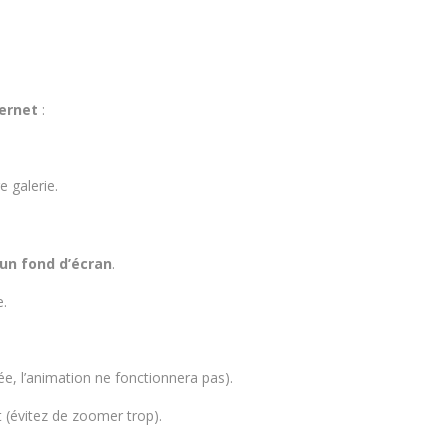
ternet
:
e galerie.
un fond d’écran
.
e.
rée, l’animation ne fonctionnera pas).
t (évitez de zoomer trop).