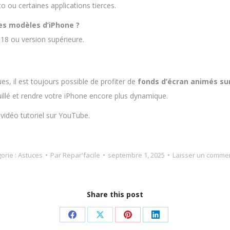
to ou certaines applications tierces.
les modèles d’iPhone ?
 18 ou version supérieure.
s, il est toujours possible de profiter de
fonds d’écran animés su
illé et rendre votre iPhone encore plus dynamique.
idéo tutoriel sur YouTube.
orie :
Astuces
Par
Repar'facile
septembre 1, 2025
Laisser un comme
Share this post
Partager
Partager
Partager
Partager