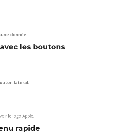
cune donnée
.
avec les boutons
outon latéral
.
voir le logo Apple.
enu rapide