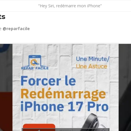
“Hey Siri, redémarre mon iPhone”
ts
ne
@reparfacile