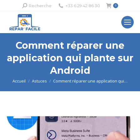
Recherche
Recherche
+33 6 29 42 86 30
0
:
Comment réparer une
application qui plante sur
Android
Vous êtes ici :
Accueil
Astuces
Comment réparer une application qui…