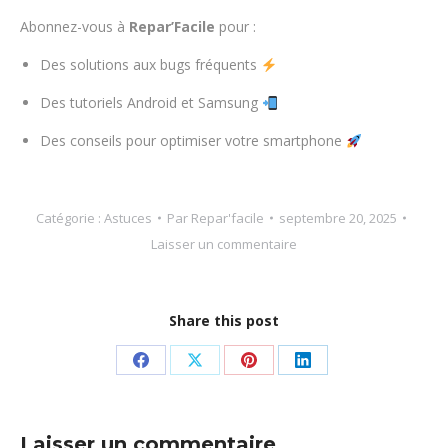
Abonnez-vous à
Repar’Facile
pour :
Des solutions aux bugs fréquents
Des tutoriels Android et Samsung
Des conseils pour optimiser votre smartphone
Catégorie :
Astuces
Par
Repar'facile
septembre 20, 2025
Laisser un commentaire
Share this post
Partager
Partager
Partager
Partager
sur
sur
sur
sur
Facebook
X
Pinterest
LinkedIn
Laisser un commentaire