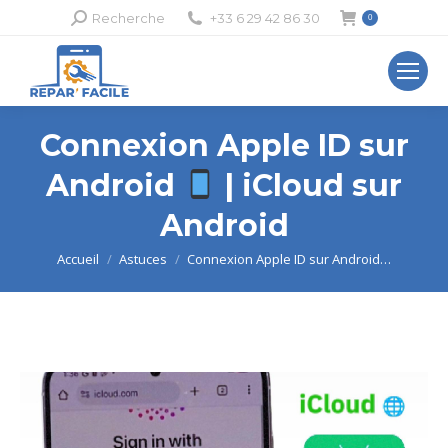
Recherche
Recherche
+33 6 29 42 86 30
0
:
Connexion Apple ID sur
Android
| iCloud sur
Android
Vous êtes ici :
Accueil
Astuces
Connexion Apple ID sur Android…