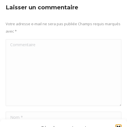
Facebook
X
Pinterest
LinkedIn
Laisser un commentaire
Votre adresse e-mail ne sera pas publiée Champs requis marqués
avec
*
Commentaire
Nom *