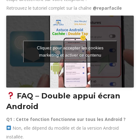
Retrouvez le tutoriel complet sur la chaîne
@reparfacile
Cliquez pour accepter les cookies
marketing et activer ce contenu
Accès Gratuit à la
FAQ – Double appui écran
Formation Repar'Facile
Android
Découvrez gratuitement les bases de la
Q1 : Cette fonction fonctionne sur tous les Android ?
réparation de téléphone et testez notre méthode
Non, elle dépend du modèle et de la version Android
sans aucun engagement. Recevez
installée.
immédiatement un accès démo dans votre boîte