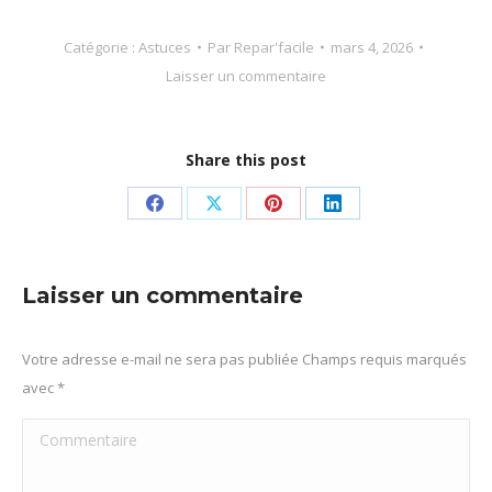
Catégorie :
Astuces
Par
Repar'facile
mars 4, 2026
Laisser un commentaire
Share this post
Partager
Partager
Partager
Partager
sur
sur
sur
sur
Facebook
X
Pinterest
LinkedIn
Laisser un commentaire
Votre adresse e-mail ne sera pas publiée Champs requis marqués
avec
*
Commentaire