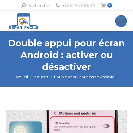
Recherche
Recherche
+33 6 29 42 86 30
0
:
Double appui pour écran
Android : activer ou
désactiver
Vous êtes ici :
Accueil
Astuces
Double appui pour écran Android…