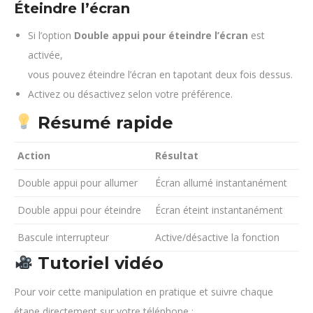
Éteindre l’écran
Si l’option
Double appui pour éteindre l’écran
est
activée,
vous pouvez éteindre l’écran en tapotant deux fois dessus.
Activez ou désactivez selon votre préférence.
Résumé rapide
Action
Résultat
Double appui pour allumer
Écran allumé instantanément
Double appui pour éteindre
Écran éteint instantanément
Bascule interrupteur
Active/désactive la fonction
Tutoriel vidéo
Clos
this
Pour voir cette manipulation en pratique et suivre chaque
modu
étape directement sur votre téléphone :