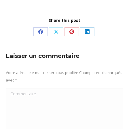
Share this post
Partager
Partager
Partager
Partager
sur
sur
sur
sur
Facebook
X
Pinterest
LinkedIn
Laisser un commentaire
Votre adresse e-mail ne sera pas publiée Champs requis marqués
avec
*
Commentaire