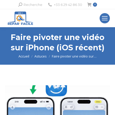
Recherche
Recherche
+33 6 29 42 86 30
0
:
Faire pivoter une vidéo
sur iPhone (iOS récent)
Vous êtes ici :
Accueil
Astuces
Faire pivoter une vidéo sur…