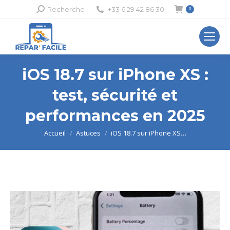
Recherche
Recherche
+33 6 29 42 86 30
0
:
iOS 18.7 sur iPhone XS :
test, sécurité et
performances en 2025
Vous êtes ici :
Accueil
Astuces
iOS 18.7 sur iPhone XS…