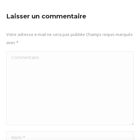
sur
sur
sur
sur
Facebook
X
Pinterest
LinkedIn
Laisser un commentaire
Votre adresse e-mail ne sera pas publiée Champs requis marqués
avec
*
Commentaire
Nom *