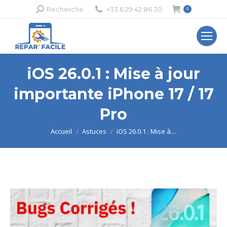
Recherche
Recherche
+33 6 29 42 86 30
0
:
iOS 26.0.1 : Mise à jour
importante iPhone 17 / 17
Pro
Vous êtes ici :
Accueil
Astuces
iOS 26.0.1 : Mise à…