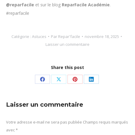
@reparfacile
et sur le blog
ReparFacile Académie
.
#reparfacile
Catégorie :
Astuces
Par
Repar'facile
novembre 18, 2025
Laisser un commentaire
Share this post
Partager
Partager
Partager
Partager
sur
sur
sur
sur
Facebook
X
Pinterest
LinkedIn
Laisser un commentaire
Votre adresse e-mail ne sera pas publiée Champs requis marqués
avec
*