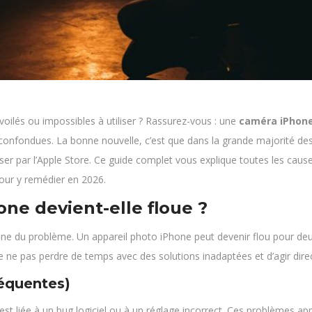
voilés ou impossibles à utiliser ? Rassurez-vous : une
caméra iPhone
s confondues. La bonne nouvelle, c’est que dans la grande majorité de
er par l’Apple Store. Ce guide complet vous explique toutes les caus
pour y remédier en 2026.
ne devient-elle floue ?
igine du problème. Un appareil photo iPhone peut devenir flou pour deu
e ne pas perdre de temps avec des solutions inadaptées et d’agir dire
réquentes)
t liée à un bug logiciel ou à un réglage incorrect. Ces problèmes app