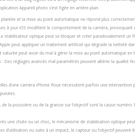
plication Appareil photo s’est figée en arrière-plan.
st plantée et la mise au point automatique ne répond plus correctemen
ses à jour iOS modifient le comportement de la caméra, provoquant de
Le stabilisateur optique peut se bloquer et créer paradoxalement un f
pple peut appliquer un traitement artificiel qui dégrade la netteté da
 saturée peut avoir du mal à gérer la mise au point automatique en 
s
: Des réglages avancés mal paramétrés peuvent altérer la qualité fi
lles d’une caméra iPhone floue nécessitent parfois une intervention p
épuisées.
 de la poussière ou de la graisse sur l’objectif sont la cause numéro 1 
rès une chute ou un choc, le mécanisme de stabilisation optique peut
es d’utilisation ou suite à un impact, le capteur ou l’objectif peuv