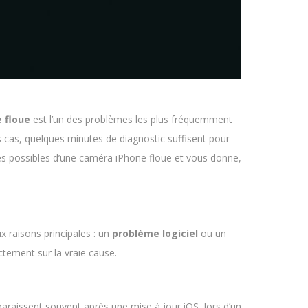
 floue
est l’un des problèmes les plus fréquemment
s cas, quelques minutes de diagnostic suffisent pour
es possibles d’une caméra iPhone floue et vous donne,
x raisons principales : un
problème logiciel
ou un
ctement sur la vraie cause.
araissent souvent après une mise à jour iOS, lors d’un