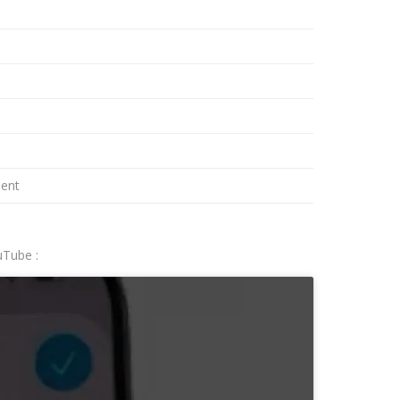
ment
uTube :