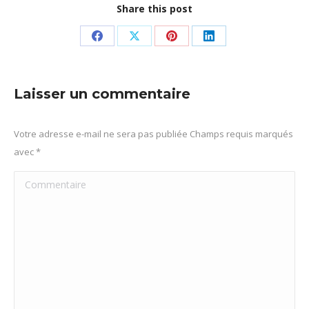
Share this post
Partager
Partager
Partager
Partager
sur
sur
sur
sur
Facebook
X
Pinterest
LinkedIn
Laisser un commentaire
Votre adresse e-mail ne sera pas publiée Champs requis marqués
avec
*
Commentaire