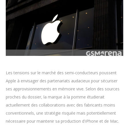
Les tensions sur le marché des semi-conducteurs poussent
Apple à envisager des partenariats audacieux pour sécuriser
ses approvisionnements en mémoire vive. Selon des sources
proches du dossier, la marque à la pomme étudierait
actuellement des collaborations avec des fabricants moins
conventionnels, une stratégie risquée mais potentiellement
nécessaire pour maintenir sa production d'iPhone et de Mac.