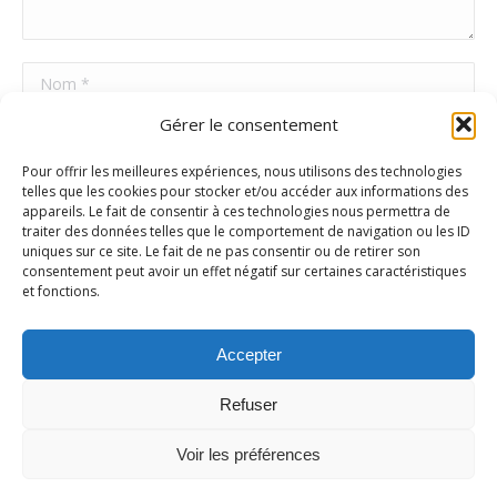
Nom *
Gérer le consentement
E-mail *
Pour offrir les meilleures expériences, nous utilisons des technologies
Site Web
telles que les cookies pour stocker et/ou accéder aux informations des
appareils. Le fait de consentir à ces technologies nous permettra de
traiter des données telles que le comportement de navigation ou les ID
uniques sur ce site. Le fait de ne pas consentir ou de retirer son
Poster commentaire
consentement peut avoir un effet négatif sur certaines caractéristiques
et fonctions.
Accepter
Refuser
Voir les préférences
Ⓒ Repar'Facile 2025 |
Mentions Légales
|
Politique de