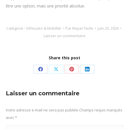
être une option, mais une priorité absolue.
Catégorie :
Véhicules & Mobilité
Par
Repar'facile
juin 20, 2026
Laisser un commentaire
Share this post
Partager
Partager
Partager
Partager
sur
sur
sur
sur
Facebook
X
Pinterest
LinkedIn
Laisser un commentaire
Votre adresse e-mail ne sera pas publiée Champs requis marqués
avec
*