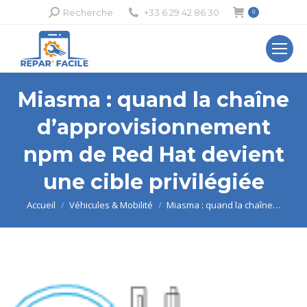
Recherche
Recherche
+33 6 29 42 86 30
0
:
Miasma : quand la chaîne
d’approvisionnement
npm de Red Hat devient
une cible privilégiée
Vous êtes ici :
Accueil
Véhicules & Mobilité
Miasma : quand la chaîne…