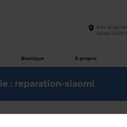
4 Av du génér
Gaulle 93410 
Boutique
À propos
ie :
reparation-xiaomi