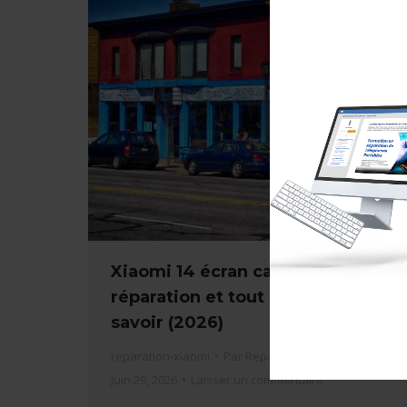
Xiaomi 14 écran cassé : prix de
réparation et tout ce qu’il faut
savoir (2026)
reparation-xiaomi
Par
Repar'facile
juin 29, 2026
Laisser un commentaire