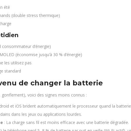
en été
mands (double stress thermique)
 charge
tidien
pal consommateur d’énergie)
AMOLED (économise jusqu’à 30 % d’énergie)
 les utilisez pas
ge standard
venu de changer la batterie
 gonflement), voici des signes moins connus :
droid et iOS brident automatiquement le processeur quand la batteri
ains dans les jeux ou applications lourdes.
te
: La charge sans fil est moins efficace avec une batterie dégradée.
Si le téléphone perd 5–8 % de batterie par nuit en veille (Wi-Fi actif), 