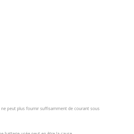
e ne peut plus fournir suffisamment de courant sous
une batterie usée peut en être la cause.