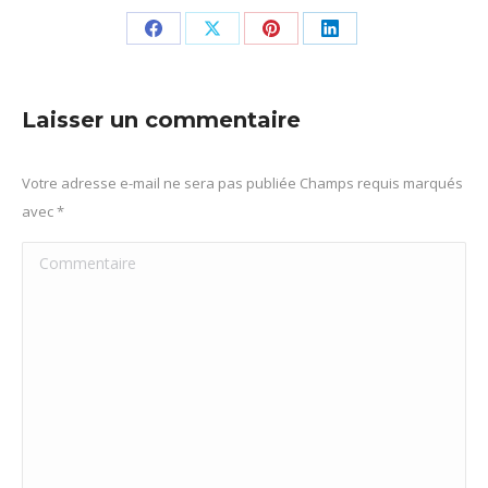
Partager
Partager
Partager
Partager
sur
sur
sur
sur
Facebook
X
Pinterest
LinkedIn
Laisser un commentaire
Votre adresse e-mail ne sera pas publiée Champs requis marqués
avec
*
Commentaire