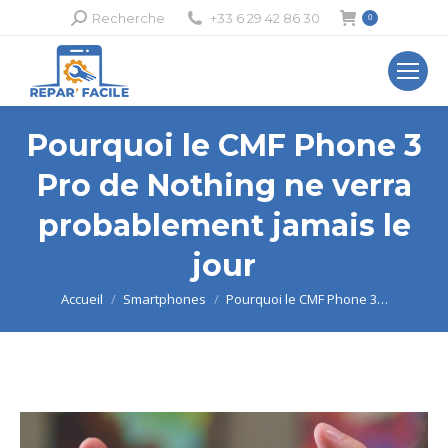
Recherche
Recherche
+33 6 29 42 86 30
0
:
Pourquoi le CMF Phone 3
Pro de Nothing ne verra
probablement jamais le
jour
Vous êtes ici :
Accueil
Smartphones
Pourquoi le CMF Phone 3…