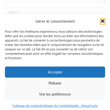
Nom *
Gérer le consentement
E-mail *
Pour offrir les meilleures expériences, nous utilisons des technologies
Site Web
telles que les cookies pour stocker et/ou accéder aux informations des
appareils. Le fait de consentir à ces technologies nous permettra de
traiter des données telles que le comportement de navigation ou les ID
uniques sur ce site. Le fait de ne pas consentir ou de retirer son
Poster commentaire
consentement peut avoir un effet négatif sur certaines caractéristiques
et fonctions.
Accepter
Refuser
Voir les préférences
Ⓒ Repar'Facile 2025 |
Mentions Légales
|
Politique de
Politique de cookies
Politique de Confidentialité – ReparFacile
Confidentialité
|
Conditions Générales de Vente