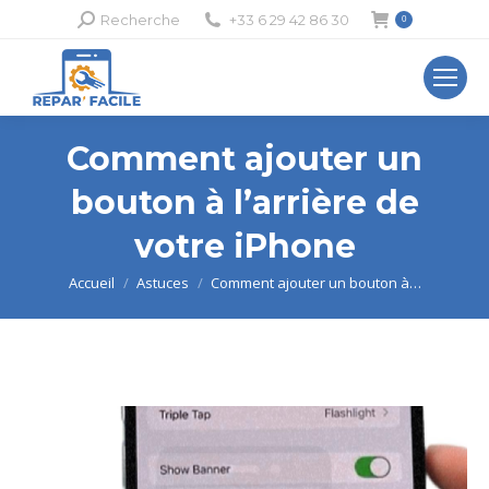
Recherche
Recherche
+33 6 29 42 86 30
0
:
Comment ajouter un
bouton à l’arrière de
votre iPhone
Vous êtes ici :
Accueil
Astuces
Comment ajouter un bouton à…