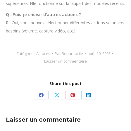
supérieures. Elle fonctionne sur la plupart des modèles récents.
Q : Puis-je choisir d’autres actions ?
R : Oui, vous pouvez sélectionner différentes actions selon vos
besoins (volume, capture vidéo, etc.).
Catégorie :
Astuces
Par
Repar'facile
août 10, 2025
Laisser un commentaire
Share this post
Partager
Partager
Partager
Partager
sur
sur
sur
sur
Facebook
X
Pinterest
LinkedIn
Laisser un commentaire