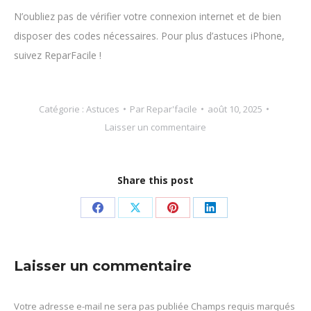
N’oubliez pas de vérifier votre connexion internet et de bien
disposer des codes nécessaires. Pour plus d’astuces iPhone,
suivez ReparFacile !
Catégorie :
Astuces
Par
Repar'facile
août 10, 2025
Laisser un commentaire
Share this post
Partager
Partager
Partager
Partager
sur
sur
sur
sur
Facebook
X
Pinterest
LinkedIn
Laisser un commentaire
Votre adresse e-mail ne sera pas publiée Champs requis marqués