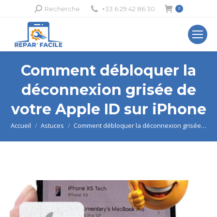
Recherche
Recherche
+33 6 29 42 86 30
0
:
Comment débloquer la
déconnexion grisée de
votre Apple ID sur iPhone
Vous êtes ici :
Accueil
Astuces
Comment débloquer la déconnexion grisée…