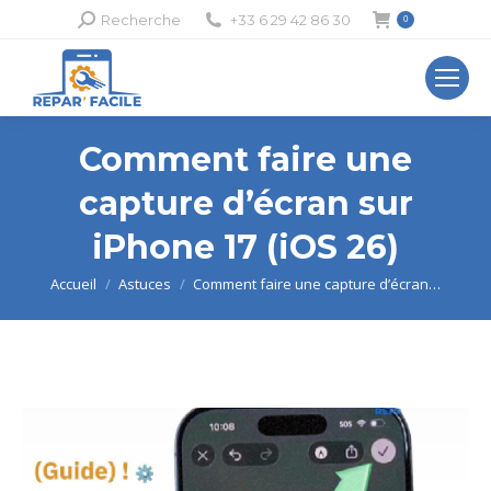
Recherche
Recherche
+33 6 29 42 86 30
0
:
Comment faire une
capture d’écran sur
iPhone 17 (iOS 26)
Vous êtes ici :
Accueil
Astuces
Comment faire une capture d’écran…