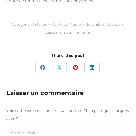
Photos, comme avec les boutons physiques.
Catégorie :
Astuces
Par
Repar'facile
décembre 10, 2025
Laisser un commentaire
Share this post
Partager
Partager
Partager
Partager
sur
sur
sur
sur
Facebook
X
Pinterest
LinkedIn
Laisser un commentaire
Votre adresse e-mail ne sera pas publiée Champs requis marqués
avec
*
Commentaire