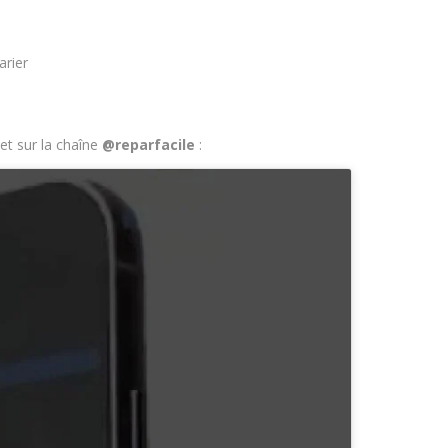
arier
et sur la chaîne
@reparfacile
: