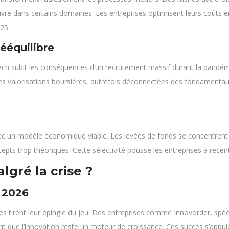
vre dans certains domaines. Les entreprises optimisent leurs coûts en
25.
ééquilibre
tech subit les conséquences d’un recrutement massif durant la pandé
 Les valorisations boursières, autrefois déconnectées des fondamentau
avec un modèle économique viable. Les levées de fonds se concentrent 
epts trop théoriques. Cette sélectivité pousse les entreprises à recentr
lgré la crise ?
n 2026
ses tirent leur épingle du jeu. Des entreprises comme Innovorder, spéci
que l’innovation reste un moteur de croissance. Ces succès s’appui