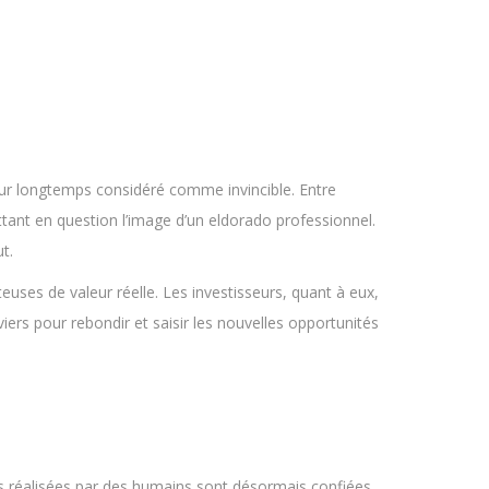
eur longtemps considéré comme invincible. Entre
tant en question l’image d’un eldorado professionnel.
t.
euses de valeur réelle. Les investisseurs, quant à eux,
iers pour rebondir et saisir les nouvelles opportunités
fois réalisées par des humains sont désormais confiées