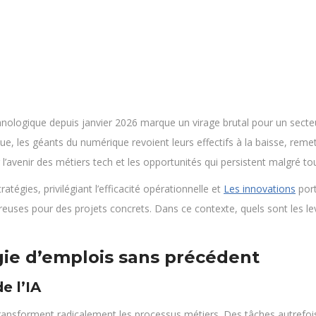
chnologique depuis janvier 2026 marque un virage brutal pour un sect
, les géants du numérique revoient leurs effectifs à la baisse, remet
l’avenir des métiers tech et les opportunités qui persistent malgré tou
atégies, privilégiant l’efficacité opérationnelle et
Les innovations
port
reuses pour des projets concrets. Dans ce contexte, quels sont les lev
gie d’emplois sans précédent
e l’IA
tion transforment radicalement les processus métiers. Des tâches autre