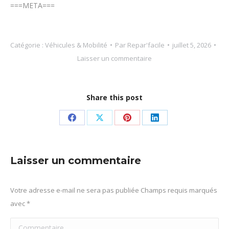
===META===
Catégorie :
Véhicules & Mobilité
Par
Repar'facile
juillet 5, 2026
Laisser un commentaire
Share this post
Partager
Partager
Partager
Partager
sur
sur
sur
sur
Facebook
X
Pinterest
LinkedIn
Laisser un commentaire
Votre adresse e-mail ne sera pas publiée Champs requis marqués
avec
*
Commentaire