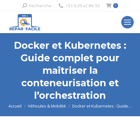
Recherche
Recherche
+33 6 29 42 86 30
0
:
Docker et Kubernetes :
Guide complet pour
maîtriser la
conteneurisation et
l’orchestration
Vous êtes ici :
Accueil
Véhicules & Mobilité
Docker et Kubernetes : Guide…