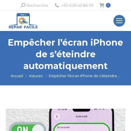
Recherche
Recherche
+33 6 29 42 86 30
0
:
Empêcher l’écran iPhone
de s’éteindre
automatiquement
Vous êtes ici :
Accueil
Astuces
Empêcher l’écran iPhone de s’éteindre…