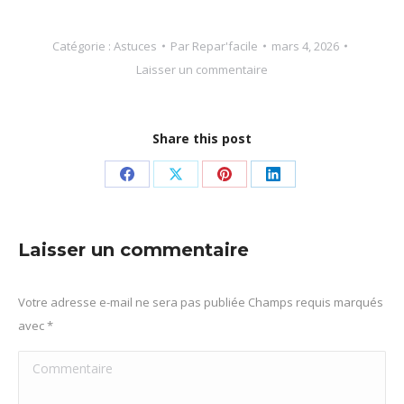
Catégorie :
Astuces
Par
Repar'facile
mars 4, 2026
Laisser un commentaire
Share this post
Partager
Partager
Partager
Partager
sur
sur
sur
sur
Facebook
X
Pinterest
LinkedIn
Laisser un commentaire
Votre adresse e-mail ne sera pas publiée Champs requis marqués
avec
*
Commentaire