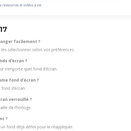
ux ressources et vidéos à vie
17
changer facilement ?
t les sélectionner selon vos préférences.
nds d’écran ?
ur n’importe quel fond d’écran.
mme fond d’écran ?
 fond d’écran.
cran verrouillé ?
ille de l’horloge.
nt ?
un fond déjà défini pour le réappliquer.