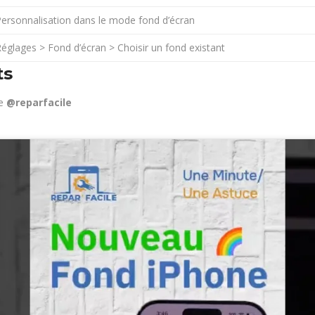
ersonnalisation dans le mode fond d’écran
églages > Fond d’écran > Choisir un fond existant
ts
ne
@reparfacile