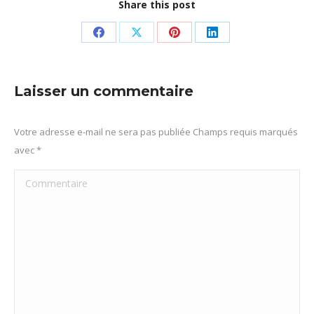
Share this post
Partager
Partager
Partager
Partager
sur
sur
sur
sur
Facebook
X
Pinterest
LinkedIn
Laisser un commentaire
Votre adresse e-mail ne sera pas publiée Champs requis marqués
avec
*
Commentaire