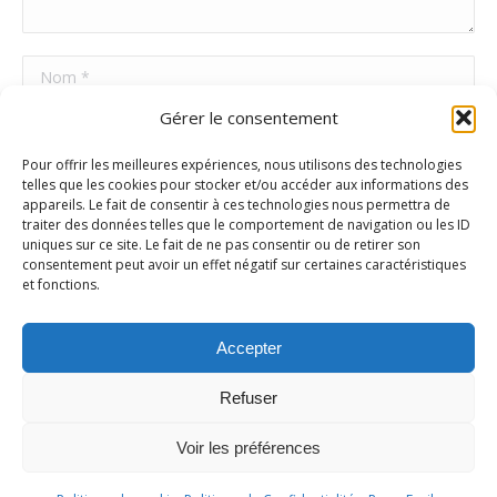
Nom *
Gérer le consentement
E-mail *
Pour offrir les meilleures expériences, nous utilisons des technologies
Site Web
telles que les cookies pour stocker et/ou accéder aux informations des
appareils. Le fait de consentir à ces technologies nous permettra de
traiter des données telles que le comportement de navigation ou les ID
uniques sur ce site. Le fait de ne pas consentir ou de retirer son
Poster commentaire
consentement peut avoir un effet négatif sur certaines caractéristiques
et fonctions.
Accepter
Refuser
Voir les préférences
Ⓒ Repar'Facile 2025 |
Mentions Légales
|
Politique de