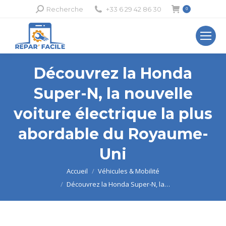
Recherche
Recherche
+33 6 29 42 86 30
0
:
Découvrez la Honda
Super-N, la nouvelle
voiture électrique la plus
abordable du Royaume-
Uni
Vous êtes ici :
Accueil
Véhicules & Mobilité
Découvrez la Honda Super-N, la…