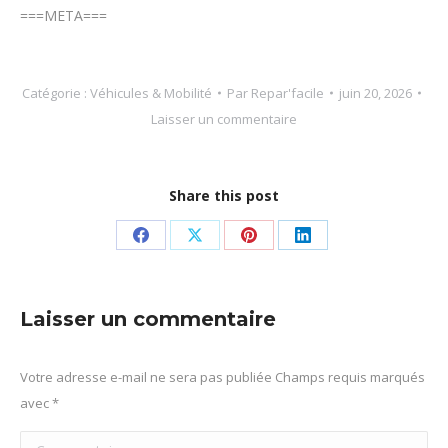
===META===
Catégorie :
Véhicules & Mobilité
Par
Repar'facile
juin 20, 2026
Laisser un commentaire
Share this post
Partager
Partager
Partager
Partager
sur
sur
sur
sur
Facebook
X
Pinterest
LinkedIn
Laisser un commentaire
Votre adresse e-mail ne sera pas publiée Champs requis marqués
avec
*
Commentaire