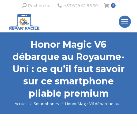
Recherche
Recherche
+33 6 29 42 86 30
0
:
Honor Magic V6
débarque au Royaume-
Uni : ce qu’il faut savoir
sur ce smartphone
pliable premium
Vous êtes ici :
Accueil
Smartphones
Honor Magic V6 débarque au…