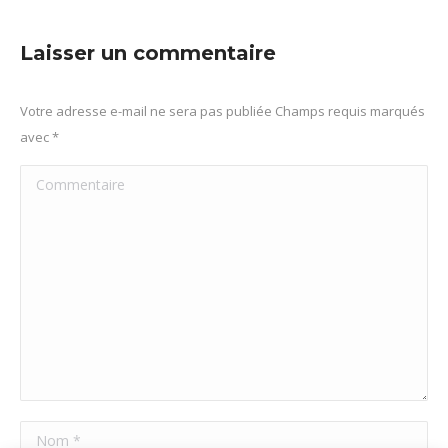
sur
sur
sur
sur
Facebook
X
Pinterest
LinkedIn
Laisser un commentaire
Votre adresse e-mail ne sera pas publiée Champs requis marqués
avec
*
Commentaire
Nom *