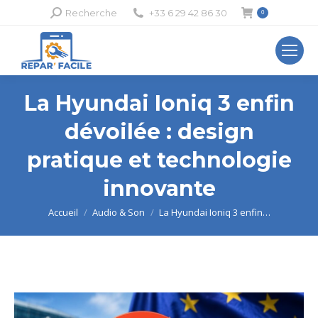
Recherche
Recherche
+33 6 29 42 86 30
0
:
La Hyundai Ioniq 3 enfin
dévoilée : design
pratique et technologie
innovante
Vous êtes ici :
Accueil
Audio & Son
La Hyundai Ioniq 3 enfin…