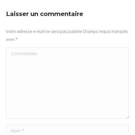
sur
sur
sur
sur
Facebook
X
Pinterest
LinkedIn
Laisser un commentaire
Votre adresse e-mail ne sera pas publiée Champs requis marqués
avec
*
Commentaire
Nom *