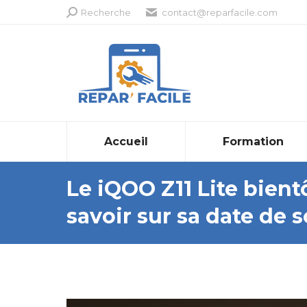
Recherche
Recherche
contact@reparfacile.com
:
Accueil
Formation
Le iQOO Z11 Lite bientô
savoir sur sa date de s