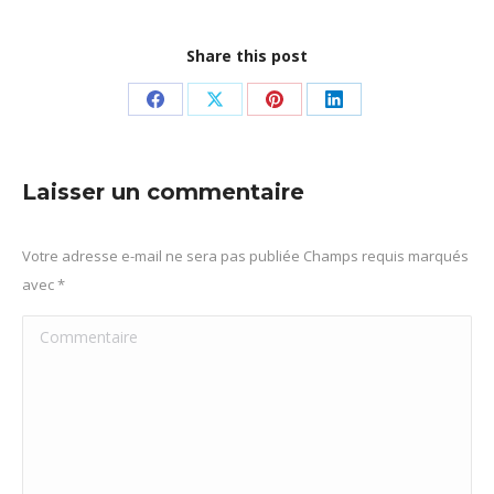
Share this post
Partager
Partager
Partager
Partager
sur
sur
sur
sur
Facebook
X
Pinterest
LinkedIn
Laisser un commentaire
Votre adresse e-mail ne sera pas publiée Champs requis marqués
avec
*
Commentaire