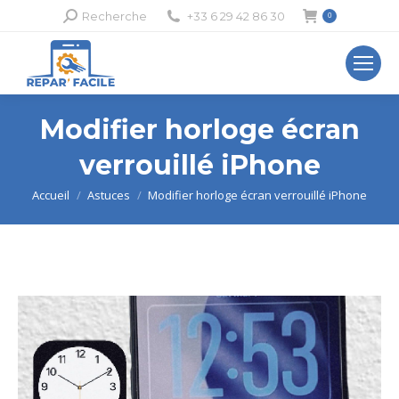
Recherche
Recherche
+33 6 29 42 86 30
0
:
Modifier horloge écran
verrouillé iPhone
Vous êtes ici :
Accueil
Astuces
Modifier horloge écran verrouillé iPhone