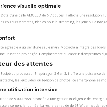
rience visuelle optimale
. Doté d’une dalle AMOLED de 6,7 pouces, il affiche une résolution F
des couleurs vibrantes, idéales pour le streaming, les jeux ou la nav
onfort
 agréable à utiliser d’une seule main. Motorola a intégré des bords 
d’une utilisation prolongée. L’emplacement du capteur d’empreintes digital
teur des attentes
Équipé du processeur Snapdragon 8 Gen 3, il offre une puissance de ca
ltitâche, les jeux vidéo ou l’édition de photos, ce smartphone se mon
 utilisation intensive
terie de 5 000 mAh, associée à une gestion intelligente de l’énergie. E
dépasse aisément la journée. La recharge rapide de 68 W permet de ret