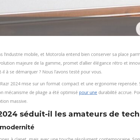
l’industrie mobile, et Motorola entend bien conserver sa place parmi
olution majeure de la gamme, promet d’allier élégance rétro et inno
l à se démarquer ? Nous l’avons testé pour vous.
le Razr 2024 mise sur un format compact et une ergonomie repensée. 
son mécanisme de pliage a été optimisé
pour une
durabilité accrue. P
ption massive.
2024 séduit-il les amateurs de tech
c modernité
ones à clapet, mais avec une touche résolument contemporaine. Son c