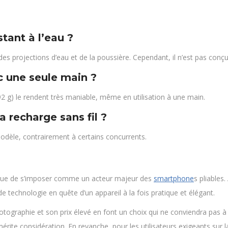
tant à l’eau ?
nt des projections d’eau et de la poussière. Cependant, il n’est pas co
c une seule main ?
2 g) le rendent très maniable, même en utilisation à une main.
a recharge sans fil ?
modèle, contrairement à certains concurrents.
rque de s’imposer comme un acteur majeur des
smartphone
s pliables
de technologie en quête d’un appareil à la fois pratique et élégant.
tographie et son prix élevé en font un choix qui ne conviendra pas à
rite considération. En revanche, pour les utilisateurs exigeants sur l