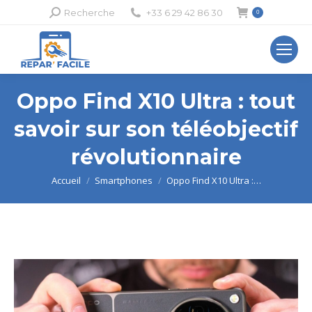
Recherche
Recherche
+33 6 29 42 86 30
0
:
Oppo Find X10 Ultra : tout
savoir sur son téléobjectif
révolutionnaire
Vous êtes ici :
Accueil
Smartphones
Oppo Find X10 Ultra :…