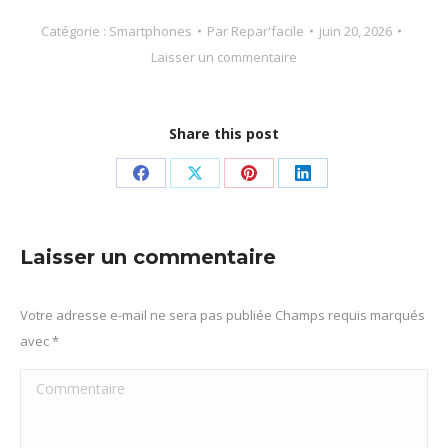
Catégorie :
Smartphones
Par
Repar'facile
juin 20, 2026
Laisser un commentaire
Share this post
Partager
Partager
Partager
Partager
sur
sur
sur
sur
Facebook
X
Pinterest
LinkedIn
Laisser un commentaire
Votre adresse e-mail ne sera pas publiée Champs requis marqués
avec
*
Commentaire