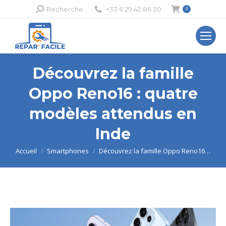
Recherche
Recherche
+33 6 29 42 86 30
0
:
Découvrez la famille
Oppo Reno16 : quatre
modèles attendus en
Inde
Vous êtes ici :
Accueil
Smartphones
Découvrez la famille Oppo Reno16…