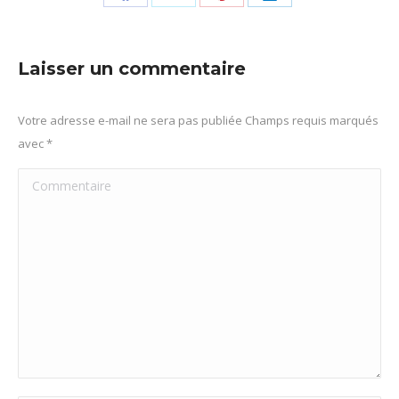
Partager
Partager
Partager
Partager
sur
sur
sur
sur
Facebook
X
Pinterest
LinkedIn
Laisser un commentaire
Votre adresse e-mail ne sera pas publiée Champs requis marqués
avec
*
Commentaire