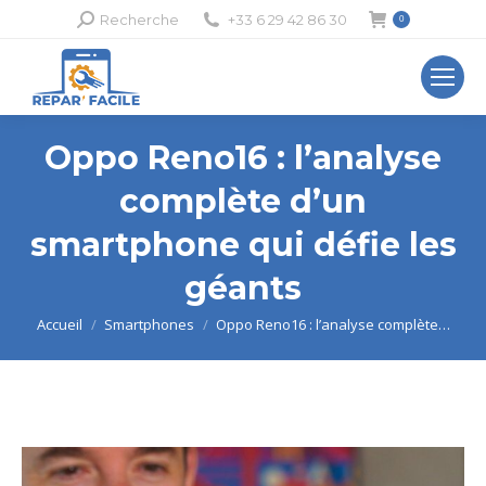
Recherche
Recherche
+33 6 29 42 86 30
0
:
Oppo Reno16 : l’analyse
complète d’un
smartphone qui défie les
géants
Vous êtes ici :
Accueil
Smartphones
Oppo Reno16 : l’analyse complète…