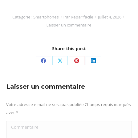
Catégorie :
Smartphones
Par
Repar'facile
juillet 4, 2026
Laisser un commentaire
Share this post
Partager
Partager
Partager
Partager
sur
sur
sur
sur
Facebook
X
Pinterest
LinkedIn
Laisser un commentaire
Votre adresse e-mail ne sera pas publiée Champs requis marqués
avec
*
Commentaire