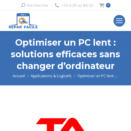
Recherche
Recherche
+33 6 29 42 86 30
0
:
Optimiser un PC lent :
solutions efficaces sans
changer d’ordinateur
Vous êtes ici :
Accueil
Applications & Logiciels
Optimiser un PC lent :…