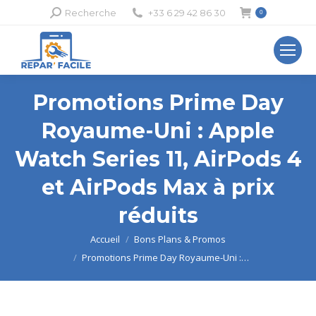
Recherche
Recherche
+33 6 29 42 86 30
0
:
Promotions Prime Day
Royaume-Uni : Apple
Watch Series 11, AirPods 4
et AirPods Max à prix
réduits
Vous êtes ici :
Accueil
Bons Plans & Promos
Promotions Prime Day Royaume-Uni :…