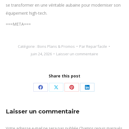
se transformer en une véritable aubaine pour moderniser son
équipement high-tech.
===META===
Catégorie :
Bons Plans & Promos
Par
Repar'facile
juin 24, 2026
Laisser un commentaire
Share this post
Partager
Partager
Partager
Partager
sur
sur
sur
sur
Facebook
X
Pinterest
LinkedIn
Laisser un commentaire
Votre adresse e-mail ne sera pas publiée Champs requis marqués