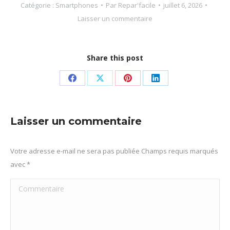
Catégorie :
Smartphones
Par
Repar'facile
juillet 6, 2026
Laisser un commentaire
Share this post
Partager
Partager
Partager
Partager
sur
sur
sur
sur
Facebook
X
Pinterest
LinkedIn
Laisser un commentaire
Votre adresse e-mail ne sera pas publiée Champs requis marqués
avec
*
Commentaire