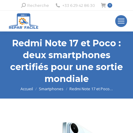
Recherche
Recherche
+33 6 29 42 86 30
0
:
Redmi Note 17 et Poco :
deux smartphones
certifiés pour une sortie
mondiale
Vous êtes ici :
Accueil
Smartphones
Redmi Note 17 et Poco…