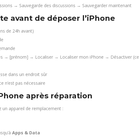
sions → Sauvegarde des discussions → Sauvegarder maintenant
ste avant de déposer l’iPhone
ns de 24h avant)
de
demande
s → [prénom] → Localiser → Localiser mon iPhone → Désactiver (certa
asse dans un endroit sûr
e n’est pas nécessaire
Phone après réparation
ez un appareil de remplacement :
jusqu’à
Apps & Data