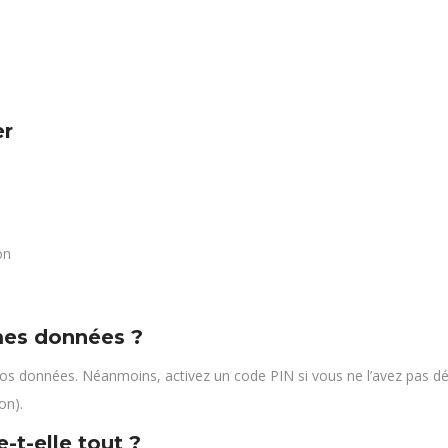
er
on
 mes données ?
vos données. Néanmoins, activez un code PIN si vous ne l’avez pas d
on).
t-elle tout ?