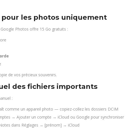
 pour les photos uniquement
, Google Photos offre 15 Go gratuits :
tore
garde
e
opie de vos précieux souvenirs.
el des fichiers importants
anuel :
araît comme un appareil photo — copiez-collez les dossiers DCIM
ptes → Ajouter un compte → iCloud ou Google pour synchroniser
s Notes dans Réglages → [prénom] → iCloud